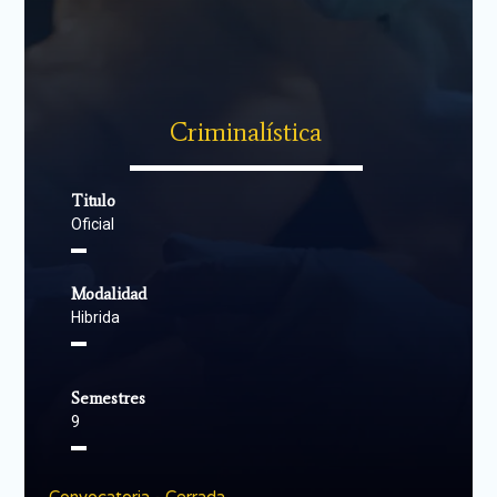
Criminalística
▬▬▬▬▬▬▬▬▬▬▬▬▬▬
Titulo
Oficial
▬
Modalidad
Hibrida
▬
Semestres
9
▬