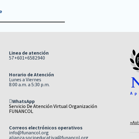
e
Linea de atención
57+601+6582940
Horario de Atención
Lunes a Viernes
8:00 a.m. a 5:30 p.m.
WhatsApp
Servicio De Atención Virtual Organización
FUNANCOL
»Avi
Correos electrónicos operativos
info@funancol.org
alianza.socioeducativa@funancol.org