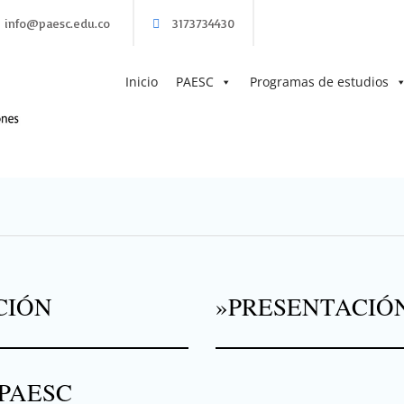
info@paesc.edu.co
3173734430
PAESC
Programa de acuerdos para la educación superi
Inicio
PAESC
Programas de estudios
CIÓN
»PRESENTACIÓ
PAESC