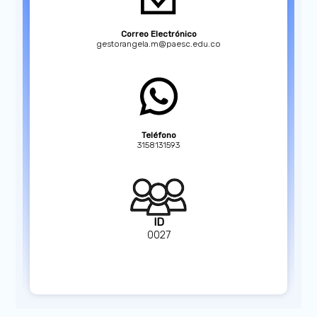
Correo Electrónico
gestorangela.m@paesc.edu.co
Teléfono
3158131593
ID
0027