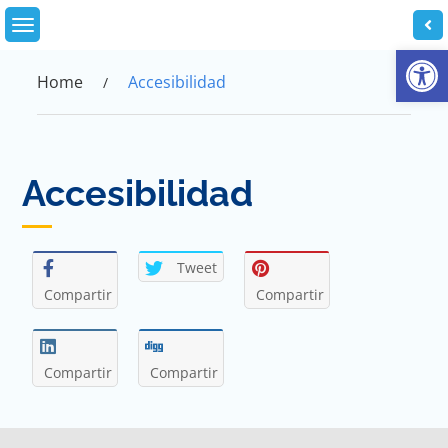
Skip
to
Abrir
content
Home
Accesibilidad
Accesibilidad
Tweet
Compartir
Compartir
Compartir
Compartir