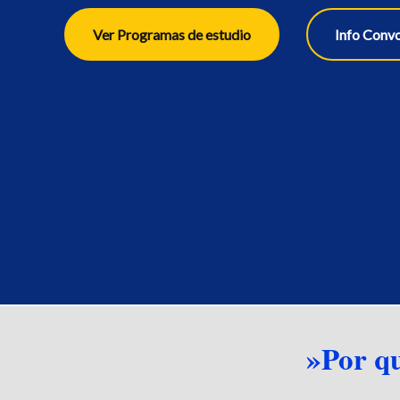
Ver Programas de estudio
Info Conv
»Por q