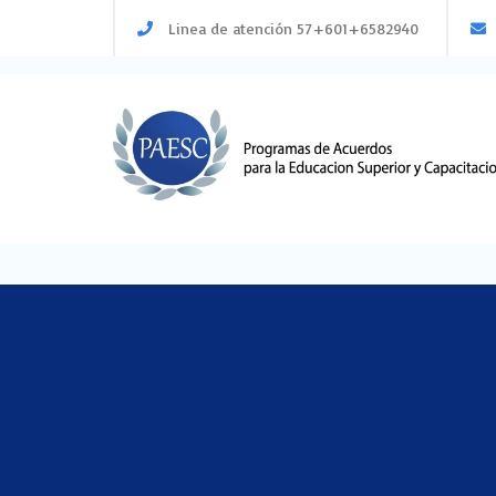
Skip
Linea de atención 57+601+6582940
to
content