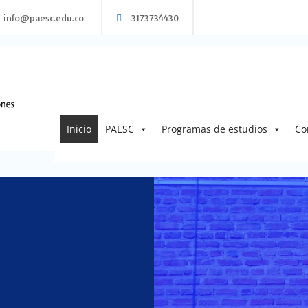
info@paesc.edu.co
3173734430
PAESC
Programa de acuerdos para la educación superi
Inicio
PAESC
Programas de estudios
Co