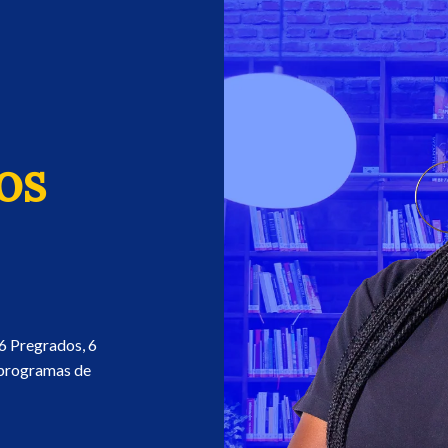
os
 6 Pregrados, 6
 programas de