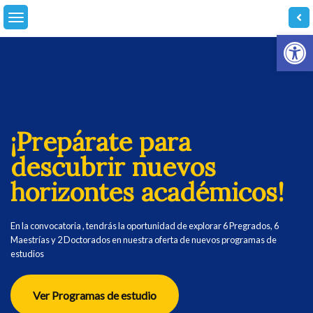
Skip
to
Abrir
content
¡Prepárate para
descubrir nuevos
horizontes académicos!
En la convocatoria , tendrás la oportunidad de explorar 6 Pregrados, 6
Maestrías y 2 Doctorados en nuestra oferta de nuevos programas de
estudios
Ver Programas de estudio