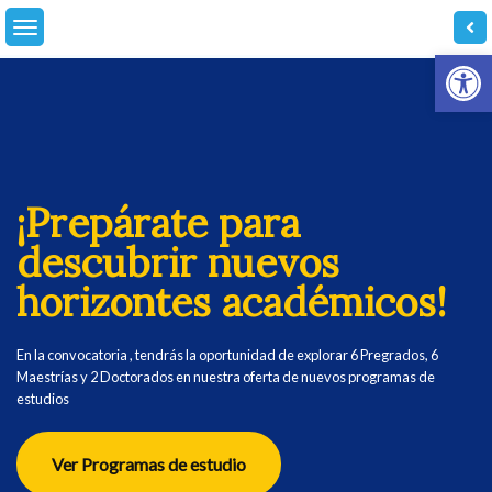
Skip
to
Abrir
content
¡Prepárate para
descubrir nuevos
horizontes académicos!
En la convocatoria , tendrás la oportunidad de explorar 6 Pregrados, 6
Maestrías y 2 Doctorados en nuestra oferta de nuevos programas de
estudios
Ver Programas de estudio