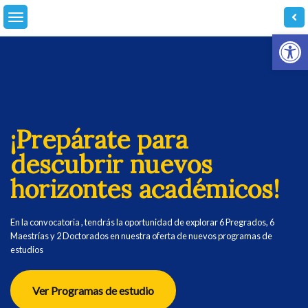
Skip
to
Abrir
content
¡Prepárate para
descubrir nuevos
horizontes académicos!
En la convocatoria , tendrás la oportunidad de explorar 6 Pregrados, 6
Maestrías y 2 Doctorados en nuestra oferta de nuevos programas de
estudios
Ver Programas de estudio