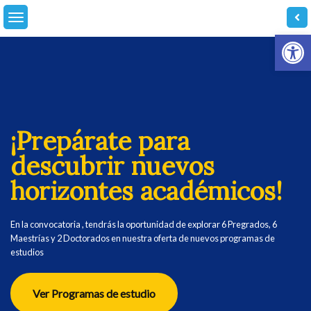
Skip
to
Abrir
content
¡Prepárate para
descubrir nuevos
horizontes académicos!
En la convocatoria , tendrás la oportunidad de explorar 6 Pregrados, 6
Maestrías y 2 Doctorados en nuestra oferta de nuevos programas de
estudios
Ver Programas de estudio